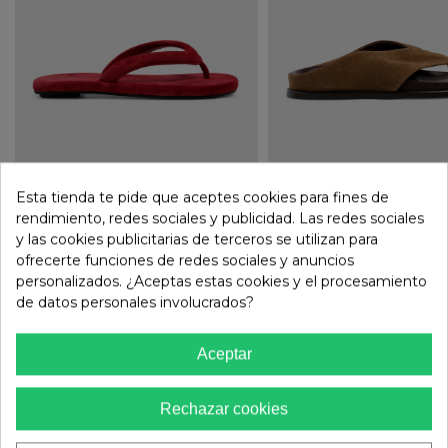
Inuovo
49,00 €
Inuovo
Esta tienda te pide que aceptes cookies para fines de
Sandalia Plana De Piel Roja
69,99 €
Sandalia Plana De Piel Marrón
rendimiento, redes sociales y publicidad. Las redes sociales
Inuovo DM3143 Con Tira Al
Inuovo E36007 – Elegancia
y las cookies publicitarias de terceros se utilizan para
Dedo – El Toque Vibrante Que
Relajada Para Tus Looks De
ofrecerte funciones de redes sociales y anuncios
Transforma Tus Looks
Verano
personalizados. ¿Aceptas estas cookies y el procesamiento
MÁS MODELOS DE SKECHERS
de datos personales involucrados?
Aceptar
-30
%
REBAJAS
Rechazar cookies