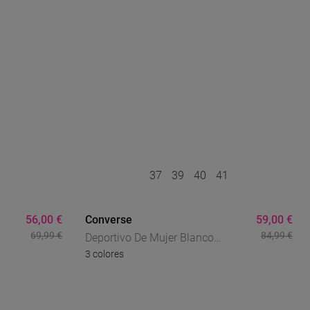
0
37
39
40
41
56,00 €
Converse
59,00 €
69,99 €
84,99 €
Deportivo De Mujer Blanco
3 colores
r
Converse Chuck Taylor All Star
Platform Canvas