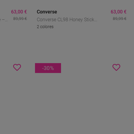
63,00 €
Converse
63,00 €
89,99 €
89,99 €
 –
Converse CL98 Honey Stick
2 colores
Hombre – Sneakers Retro De Ante
Con Amortiguación CX
-30
%