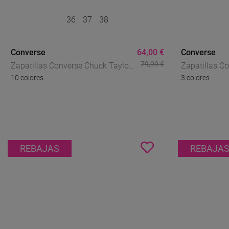
36
37
38
Converse
64,00 €
Converse
79,99 €
Zapatillas Converse Chuck Taylor
Zapatillas C
10 colores
3 colores
All Star Valentine’s Day Para Mujer
All Star Tona
– Icono Con Detalles De Corazón
Versión Color
REBAJAS
REBAJA