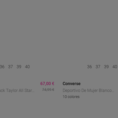
36
37
39
40
36
37
39
4
67,00 €
Converse
74,99 €
k Taylor All Star
Deportivo De Mujer Blanco
10 colores
 – Zapatillas Altas
Converse Chuck Taylor All Sta
650C