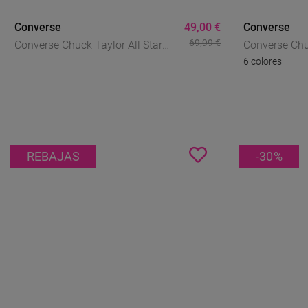
Converse
49,00 €
Converse
69,99 €
Converse Chuck Taylor All Star
Converse Chuc
6 colores
Classic Negro Hombre –
Classic Mujer
Zapatillas Bajas Icónicas Corte
Atemporal E
Ancho
REBAJAS
-30
%