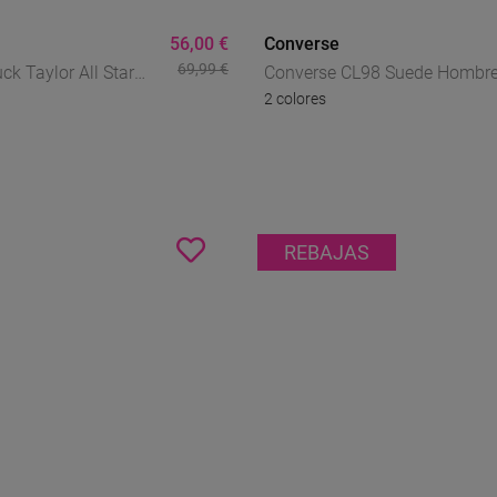
56,00 €
Converse
69,99 €
k Taylor All Star
Converse CL98 Suede Hombre
2 colores
 Bajas – Icono
Sneakers Retro 90s Con
n Lona
Amortiguación CX
REBAJAS