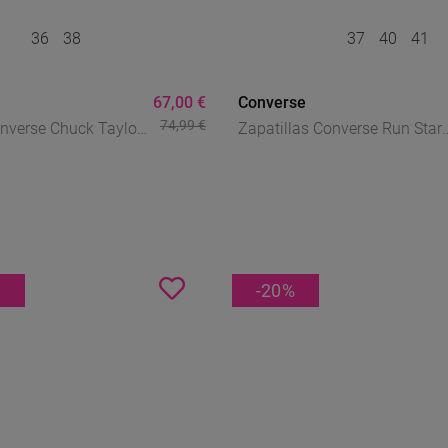
36
38
37
40
41
67,00 €
Converse
74,99 €
onverse Chuck Taylor
Zapatillas Converse Run Star
l – Icono Clásico En
Hike De Plataforma – Icono
 Distintivo
Reinventado Con Estilo Futuri
S
-20
%