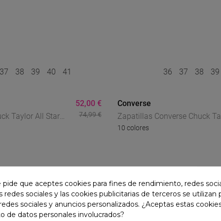
37
38
39
40
41
36
37
38
3
52,00 €
Converse
74,99 €
k Taylor All Star
Zapatillas Converse Chuck Ta
10 colores
– Zapatillas Altas
All Star Scarf Bow Para Mujer
temporales
Estilo Icónico Con Lazo
e pide que aceptes cookies para fines de rendimiento, redes soci
s redes sociales y las cookies publicitarias de terceros se utilizan
S
-30
%
redes sociales y anuncios personalizados. ¿Aceptas estas cookies
o de datos personales involucrados?