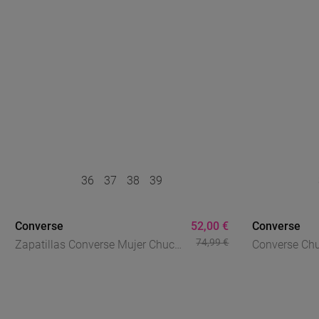
36
37
38
39
Converse
52,00 €
Converse
74,99 €
Zapatillas Converse Mujer Chuck
Converse Chuc
Taylor All Star Beads – Sneakers
Blancas Mujer
De Lona Con Flores Bordadas
Clásicas M7