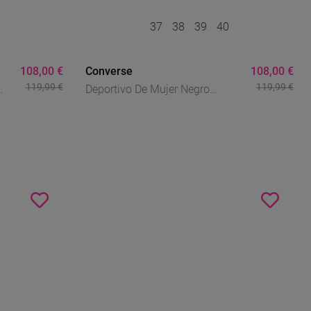
37
38
39
40
108,00 €
Converse
108,00 €
119,99 €
119,99 €
Deportivo De Mujer Negro
Converse Run Star Hike Canvas
sta
Platform -black/white/gum