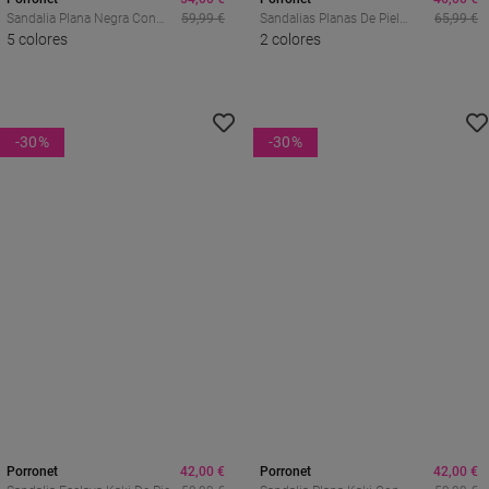
Sandalia Plana Negra Con
59,99 €
Sandalias Planas De Piel
65,99 €
Tachuelas Doradas Porronet
5 colores
Porronet Chloe Moka Con
2 colores
Blair 3223 – Estilo Artesanal
Tachuelas: Estilo Boho
Y Cómodo
Sofisticado Y Máxima
Comodidad
-30
%
-30
%
Porronet
42,00 €
Porronet
42,00 €