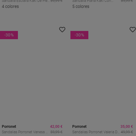
Sandalia Esclava Kaki De Piel
59,99 €
Sandalia Plana Kaki Con
59,99 €
Porronet Cecilia, El Básico
4 colores
Tachuelas Doradas Porronet
5 colores
Boho Que Eleva Tus Looks De
Blair, El Toque Boho Chic Del
Verano
Verano
-30
%
-30
%
Porronet
42,00 €
Porronet
35,00 €
Sandalias Porronet Vanesa De
59,99 €
Sandalias Porronet Valeria De
49,99 €