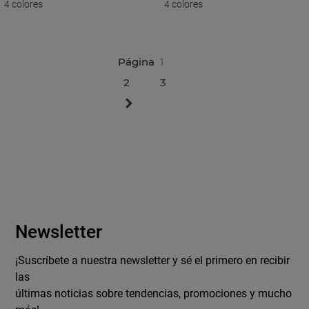
Mujer En Piel Arena Con Pala
4 colores
Mujer En Piel Mostaza Con
4 colores
Cruzada Y Tachuelas Doradas
Tachuelas Doradas
Página
1
2
3
Siguiente
Newsletter
¡Suscríbete a nuestra newsletter y sé el primero en recibir
las
últimas noticias sobre tendencias, promociones y mucho