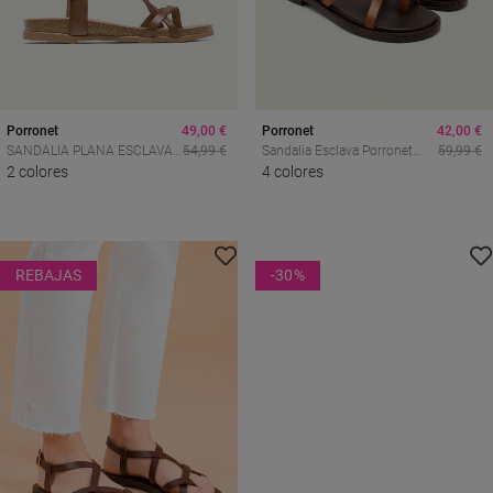
Porronet
49,00 €
Porronet
42,00 €
SANDALIA PLANA ESCLAVA
54,99 €
Sandalia Esclava Porronet
59,99 €
BIO DE PIEL MOKA
2 colores
Cecilia En Piel Cuero,
4 colores
PORRONET SAMANTHA
Artesanía Mediterránea Para
3134
Un Verano Con Estilo
REBAJAS
-30
%