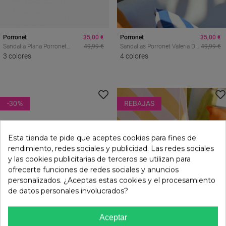
Porronet
35,00 €
Porronet
35,00 €
Sandalia Plana Porronet
49,99 €
Sandalias Porronet Valeria De
49,99 €
Amber Marrón En Piel
3 colores
Mujer En Piel Arena Con
4 colores
Metalizada, El Básico Chic
Tachuelas Doradas Y
Que Ilumina Tus Looks De
Plataforma
Verano
-30
%
REBAJAS
Esta tienda te pide que aceptes cookies para fines de
rendimiento, redes sociales y publicidad. Las redes sociales
y las cookies publicitarias de terceros se utilizan para
ofrecerte funciones de redes sociales y anuncios
personalizados. ¿Aceptas estas cookies y el procesamiento
de datos personales involucrados?
Aceptar