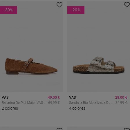
-30
%
-20
%
VAS
49,00 €
VAS
28,00 €
Bailarina De Piel Mujer VAS
69,99 €
Sandalia Bio Metalizada De
34,99 €
6405 – Estilo Mary Jane
2 colores
Doble Hebilla Para Mujer Why
4 colores
Elegante Y Confort Diario
Pink? 27-377, Brillo Cómodo
Para Elevar Tus Looks