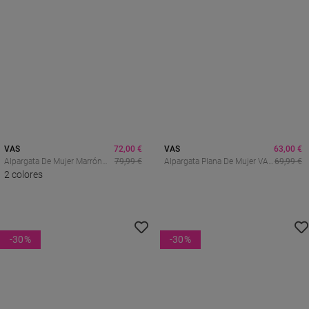
VAS
72,00 €
VAS
63,00 €
Alpargata De Mujer Marrón
79,99 €
Alpargata Plana De Mujer VAS
69,99 €
VAS 132-016 G – Estilo
2 colores
102-017 – Estilo
Natural Con Tachuelas
Mediterráneo Y Comodidad
Doradas
Diaria
-30
%
-30
%