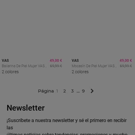
VAS
49,00 €
VAS
49,00 €
Bailarina De Piel Mujer VAS
69,99 €
Mocasín De Piel Mujer VAS
69,99 €
8821 Negra – Básica
2 colores
3201 – Clásico Casual
2 colores
Elegante Y Muy Cómoda
Flexible Y Cómodo
Siguiente
Página
1
2
3
…
9
Newsletter
¡Suscríbete a nuestra newsletter y sé el primero en recibir
las
últimas noticias sobre tendencias, promociones y mucho