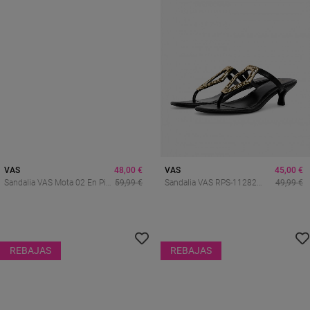
VAS
48,00 €
VAS
45,00 €
Sandalia VAS Mota 02 En Piel
59,99 €
Sandalia VAS RPS-11282
49,99 €
Color Cuero – Estilo Romano
Negra En Piel Con Detalle
Cómodo Y Tendencia
Joya Dorado Para Pisar Con
Glamour
REBAJAS
REBAJAS