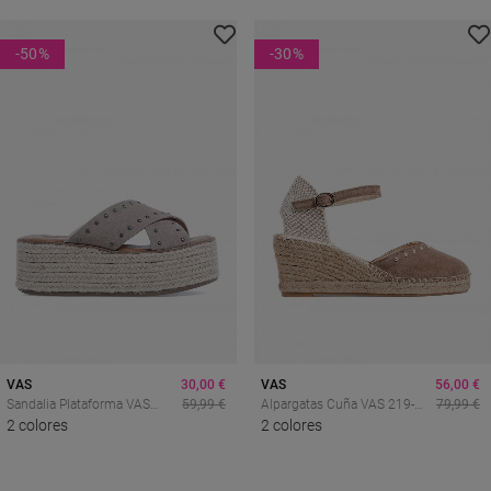
-50
%
-30
%
VAS
30,00 €
VAS
56,00 €
Sandalia Plataforma VAS
59,99 €
Alpargatas Cuña VAS 219-
79,99 €
Bonna 27 Taupe – Estilo
2 colores
016 T Taupe – Elegancia
2 colores
Boho Y Comodidad En
Natural Con Detalle
Tendencia
Sofisticado