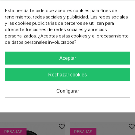
REBAJAS
REBAJAS
Esta tienda te pide que aceptes cookies para fines de
rendimiento, redes sociales y publicidad. Las redes sociales
y las cookies publicitarias de terceros se utilizan para
ofrecerte funciones de redes sociales y anuncios
personalizados. ¿Aceptas estas cookies y el procesamiento
de datos personales involucrados?
Aceptar
Rechazar cookies
Configurar
VAS
36,00 €
VAS
54,00 €
Sandalia Plana De Mujer Tipo
39,99 €
Sandalia Plana De Mujer VAS
59,99 €
Esclava Con Tiras Efecto
En Piel Color Cuero Con
4 colores
Serpiente Y Plantilla
Adornos Dorados, Brillo
Ergonómica Beige VAS 60-
Mediterráneo
629
REBAJAS
REBAJAS