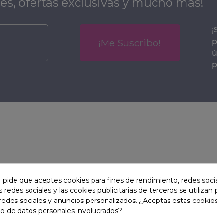
es, ofertas exclusivas y mucho más!
¡
¡Me Suscribo!
p
ú
p
Vas
Porronet
e pide que aceptes cookies para fines de rendimiento, redes soci
s redes sociales y las cookies publicitarias de terceros se utilizan
Natural World
Dude
redes sociales y anuncios personalizados. ¿Aceptas estas cookies
o de datos personales involucrados?