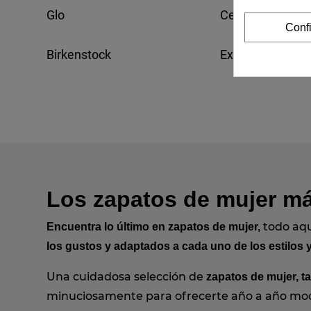
Glo
Cetti
Conf
Birkenstock
Exe
Los zapatos de mujer má
todo aqu
Encuentra lo último en zapatos de mujer,
los gustos y adaptados a cada uno de los estilos 
Una cuidadosa selección de
zapatos de mujer, t
minuciosamente para ofrecerte año a año mo