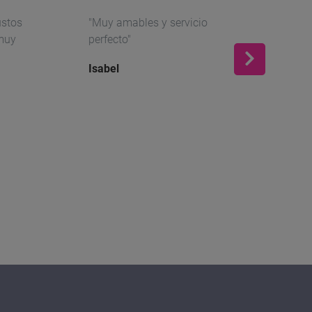
ustos
"Muy amables y servicio
"Son u
 muy
perfecto"
delant
Isabel
Maria