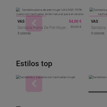
REBAJAS
REBA
VAS
54,00 €
VAS
59,99 €
Sandalia Plana De Piel Mujer
Sandalia
3 colores
3 colores
VAS RSP-7978 Cuero Con
En Piel N
Tachuelas, Brillo Natural Para
Actitud C
El Verano
SANDALIAS TACHUELAS
Estilos top