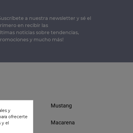
Suscríbete a nuestra newsletter y sé el
rimero en recibir las
ltimas noticias sobre tendencias,
romociones y mucho más!
Mustang
ales y
 para ofrecerte
Macarena
 y el