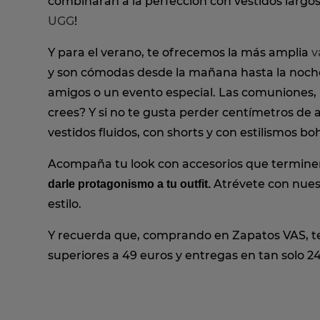
combinarán a la perfección con vestidos largos 
UGG
!
Y para el verano, te ofrecemos la más amplia
v
y son cómodas desde la mañana hasta la noc
amigos o un evento especial. Las comuniones, b
crees? Y si no te gusta perder centímetros de al
vestidos fluidos, con shorts y con estilismos bo
Acompaña tu look con accesorios que terminen 
Atrévete con nuest
darle protagonismo a tu outfit.
estilo.
Y recuerda que, comprando en Zapatos VAS, te
superiores a 49 euros y entregas en tan solo 2