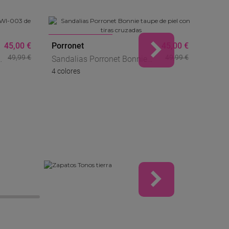
REBAJAS
R
45,00 €
Porronet
45,00 €
Natur
49,99 €
49,99 €
o
Sandalias Porronet Bonnie
Zapat
4 colores
Taupe De Piel Con Tiras
12 col
Lavan
Cruzadas
Sost
Old 
TONOS TIERRA