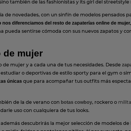
no también de las fashionistas y its girl del streetsty
 de novedades, con un sinfín de modelos pensados par
 nos diferenciamos del resto de zapaterías online de mujer
a pueda sentirse cómoda con sus nuevos zapatos y com
o de mujer
o de mujer y a cada una de tus necesidades. Desde
zapa
a estudiar o deportivas de estilo sporty para el gym o s
que para acompañar tus outfits más especta
zas únicas
mbién de la de verano con
, rockero o
milit
botas cowboy
 darle uso con cualquiera de tus looks.
S además descubrirás la mejor selección de modelos de