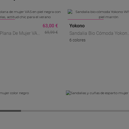
JAS
REBAJAS
63,00 €
Yokono
69,99 €
 Plana De Mujer VAS
Sandalia Bio Cómoda Yokon
6 colores
egra Con Tachuelas,
WIWI-003 De Piel Marrón
hic Para El Verano
SANDALIAS NEGRAS
ESPARTO