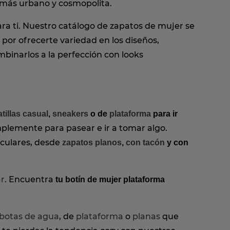
le más urbano y cosmopolita.
a ti. Nuestro catálogo de zapatos de mujer se
por ofrecerte variedad en los diseños,
,
binarlos a la perfección con looks
tillas casual
,
sneakers
o de
plataforma
para ir
implemente para pasear e ir a tomar algo.
culares, desde
zapatos planos
,
con tacón
y con
ar
. Encuentra
tu botín de mujer plataforma
botas de agua
, de
plataforma
o
planas
que