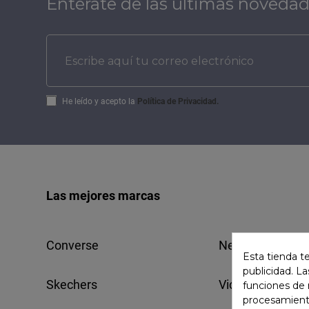
Entérate de las últimas novedad
He leído y acepto la
Política de Privacidad.
Las mejores marcas
Converse
New Balance
Esta tienda t
publicidad. La
Skechers
Victoria
funciones de 
procesamient