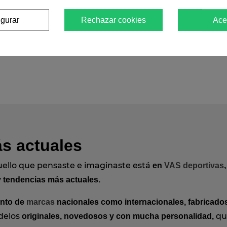
Gioseppo
Yokono
igurar
Rechazar cookies
Ace
Verbenas
Pitas
s actuales
ello que pensaste e imaginaste está
en
VAS deportivas
y tendencias más actuales.
anto de
marcas
nacionales como internacionales, fabricados
delos
que
originales, novedosos y con mucha personalidad,