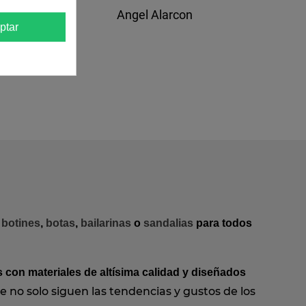
Angel Alarcon
ptar
,
botines
,
botas
,
bailarinas
o
sandalias
para todos
 con materiales de altísima calidad y diseñados
 no solo siguen las tendencias y gustos de los