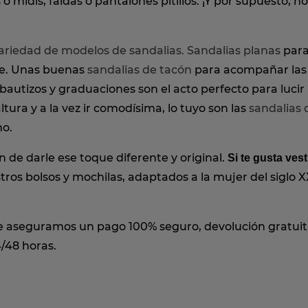
o midis, faldas o pantalones pitillos. ¡Y por supuesto, n
ariedad de modelos de sandalias.
Sandalias planas
para
he. Unas buenas
sandalias de tacón
para acompañar las 
autizos y graduaciones son el acto perfecto para lucir
tura y a la vez ir comodísima, lo tuyo son las
sandalias 
ho.
de darle ese toque diferente y original.
Si te gusta vest
ros bolsos y mochilas, adaptados a la mujer del siglo X
 aseguramos un pago 100% seguro, devolución gratuita
4/48 horas.