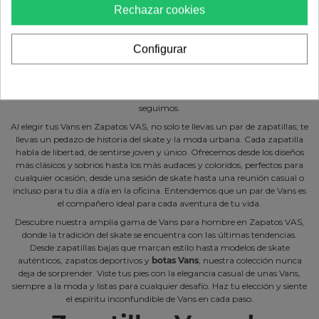
Rechazar cookies
En Zapatos VAS, creemos que la esencia del estilo urbano y la pasión por
el skate se funden en cada par de Vans para hombre que ofrecemos.
Configurar
Nuestra selección de calzado Vans celebra la libertad, la juventud y el
espíritu aventurero que define a esta icónica marca americana. Desde su
nacimiento en 1966, Vans ha sido más que solo zapatillas: es una
declaración de originalidad y calidad, principios que admiramos y
seguimos.
Al elegir tus Vans en Zapatos VAS, no solo te llevas un par de zapatillas; te
llevas un pedazo de historia del skate y la moda urbana. Cada zapatilla
habla de libertad, de sentirse joven y único. Ofrecemos desde los diseños
más clásicos y sobrios hasta los más audaces y coloridos, perfectos para
cualquier ocasión, desde una sesión de skate hasta una reunión casual o
incluso para tu día a día en la oficina. Entendemos que un par de Vans es
el compañero ideal para cada aventura de tu vida.
Descubre nuestra amplia gama de Vans para hombre en Zapatos VAS,
donde la tradición del skate se encuentra con las últimas tendencias.
Desde zapatillas bajas que marcan estilo hasta modelos de skate
auténticos, zapatos deportivos y
botas Vans
, nuestra colección nunca
deja de sorprender. Viste tus pies con la elegancia casual de unas Vans,
siempre a la moda y listas para cualquier desafío. Haz tu elección y siente
el espíritu inconfundible de Vans en cada paso.