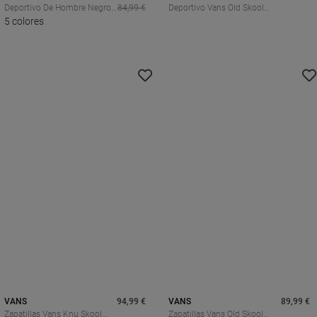
Deportivo De Hombre Negro
84,99 €
Deportivo Vans Old Skool
VANS Old Skool
5 colores
Insulated Hombre Marrón
Con Aislamiento Primaloft
VANS
94,99 €
VANS
89,99 €
Zapatillas Vans Knu Skool
Zapatillas Vans Old Skool