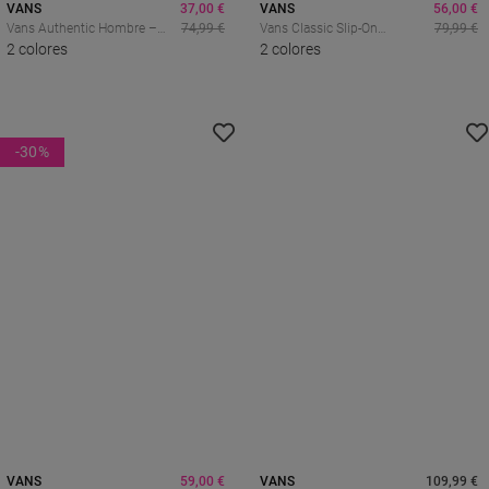
VANS
37,00 €
VANS
56,00 €
Vans Authentic Hombre –
74,99 €
Vans Classic Slip-On
79,99 €
Diseño Original Icónico Para
2 colores
Checkerboard Hombre –
2 colores
Uso Diario
Estampado Icónico Y Estilo
Off The Wall
-30
%
VANS
59,00 €
VANS
109,99 €