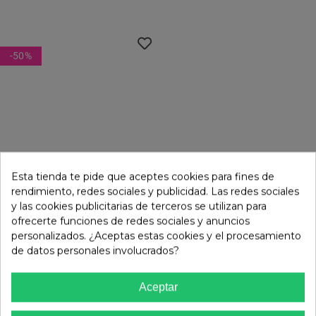
Waterproof Black/true
White
-50
%
Esta tienda te pide que aceptes cookies para fines de
rendimiento, redes sociales y publicidad. Las redes sociales
y las cookies publicitarias de terceros se utilizan para
ofrecerte funciones de redes sociales y anuncios
personalizados. ¿Aceptas estas cookies y el procesamiento
de datos personales involucrados?
VANS
50,00 €
Deportivo De Hombre Verde
99,99 €
Aceptar
VANS Hylane
2 colores