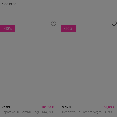
Para Hombre En Ante Negro
6 colores
Hombre Negras Clásicas En
Con Suela Gum Y Cordones
Ante Y Lona Con Suela Waffle
Verdes
-30
%
-30
%
VANS
101,00 €
VANS
63,00 €
Deportivo De Hombre Negro
144,99 €
Deportivo De Hombre Negro
89,99 €
VANS Mte Sk8-Hi
VANS Sport Low Black/gum