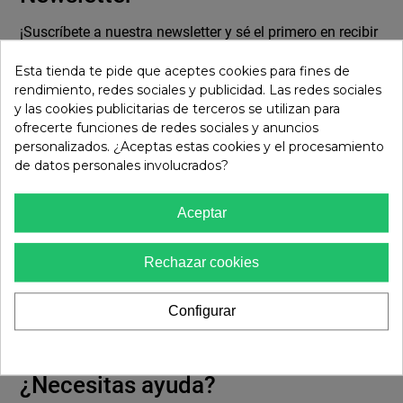
¡Suscríbete a nuestra newsletter y sé el primero en recibir
las
Esta tienda te pide que aceptes cookies para fines de
últimas noticias sobre tendencias, promociones y mucho
rendimiento, redes sociales y publicidad. Las redes sociales
más!
y las cookies publicitarias de terceros se utilizan para
ofrecerte funciones de redes sociales y anuncios
personalizados. ¿Aceptas estas cookies y el procesamiento
de datos personales involucrados?
Aceptar
¡ME SUSCRIBO!
Rechazar cookies
Configurar
He leído y acepto la
Política de Privacidad.
¿Necesitas ayuda?