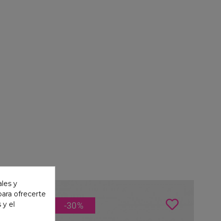
ales y
 para ofrecerte
 y el
-30
%