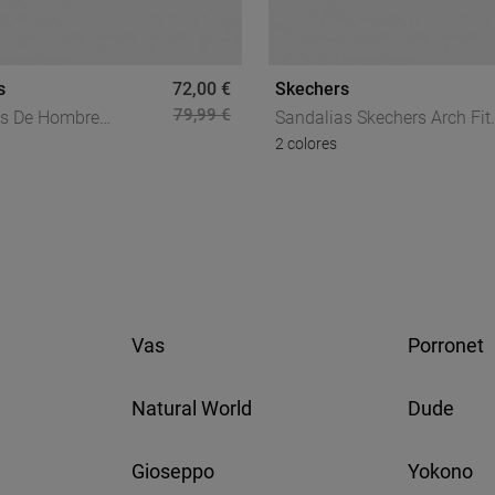
s
72,00 €
Skechers
79,99 €
as De Hombre
Sandalias Skechers Arch Fit
2 colores
 Slip-Ins Relaxed Fit
2.0 Go-Getter Mujer
Confort Hands Free
Negro/blanco, Confort
erte Con Estilo
Deportivo Para Caminar Co
Seguridad
Vas
Porronet
Natural World
Dude
Gioseppo
Yokono