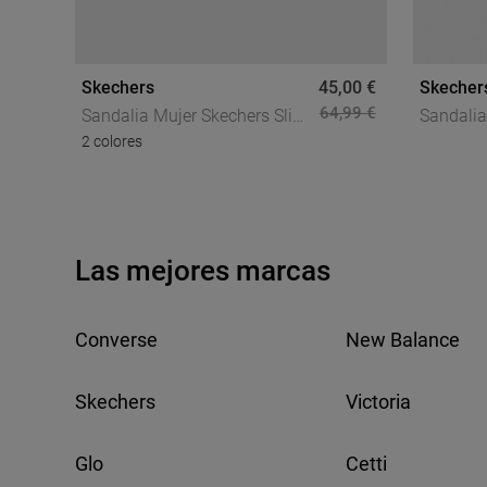
Skechers
45,00 €
Skecher
64,99 €
Sandalia Mujer Skechers Slip-
Sandali
2 colores
Ins BOBS Desert Kiss Golden
Skechers
Lily Con Memory Foam,
Marrón, 
Comodidad Effortless
Para Mov
Las mejores marcas
Converse
New Balance
Skechers
Victoria
Glo
Cetti