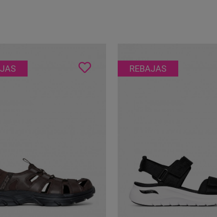
itud Animal Print
Actitud
JAS
REBAJAS