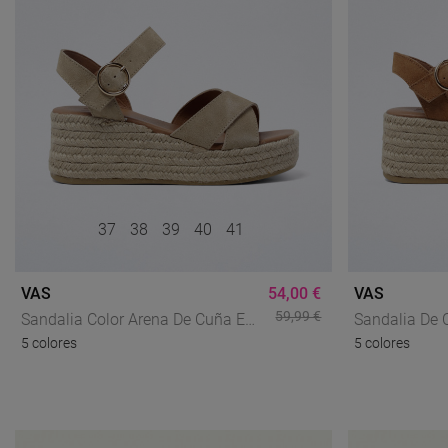
37
38
39
40
41
VAS
54,00 €
VAS
59,99 €
Sandalia Color Arena De Cuña En
Sandalia De 
5 colores
5 colores
Esparto Con Doble Tira Cruzada Y
Piel Color Cu
Hebilla Dorada En Piel | Marca
Dorada | Est
Propia VAS New Bonita
De VAS New B