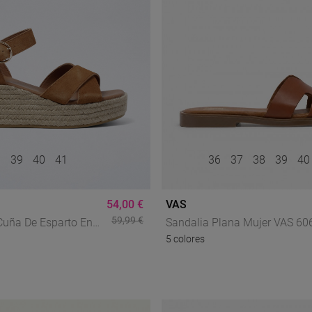
39
40
41
36
37
38
39
4
54,00 €
VAS
59,99 €
Cuña De Esparto En
Sandalia Plana Mujer VAS 60
5 colores
ero Con Hebilla
Piel Color Cuero, Elegancia
ilo Natural Y Cómodo
Natural Para Tus Looks De V
onita 03