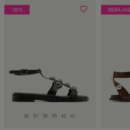
-30
%
REBAJA
36
37
38
39
40
41