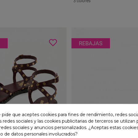
3 colores
ila En Serraje Y Tul
RSP-7978 Cuero Con Tachuel
nergía Mediterránea
Brillo Natural Para El Verano
S
REBAJAS
e pide que aceptes cookies para fines de rendimiento, redes soci
s redes sociales y las cookies publicitarias de terceros se utilizan
redes sociales y anuncios personalizados. ¿Aceptas estas cookies
o de datos personales involucrados?