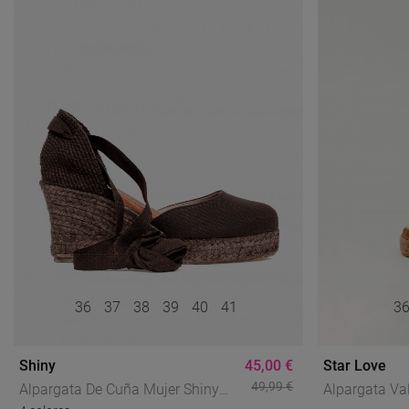
36
37
38
39
40
41
3
Shiny
45,00 €
Star Love
49,99 €
Alpargata De Cuña Mujer Shiny
Alpargata Va