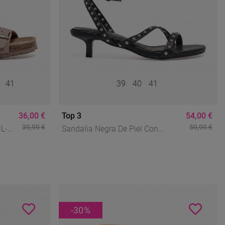
0
41
39
40
41
36,00 €
Top 3
54,00 €
39,99 €
59,99 €
L-
Sandalia Negra De Piel Con
dad
Tachuelas TOP 3 SF1630 –
Diseño Trendy Y Elegante Para
Vestir
-30
%