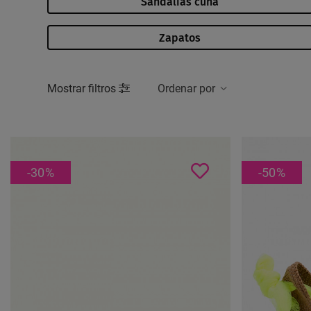
Sandalias cuña
Zapatos
Mostrar filtros
Ordenar por
-30
%
-50
%