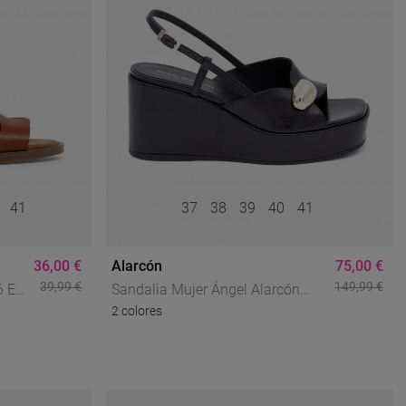
0
41
37
38
39
40
41
36,00 €
Alarcón
75,00 €
39,99 €
149,99 €
6 En
Sandalia Mujer Ángel Alarcón
2 colores
Fiorella En Piel Con Cuña Y
erano
Adorno Metálico