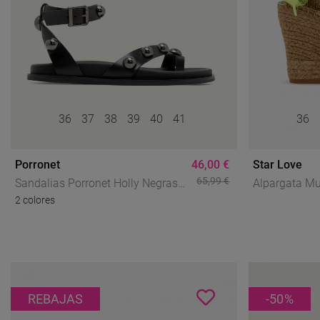
36
37
38
39
40
41
36
Porronet
46,00 €
Star Love
65,99 €
Sandalias Porronet Holly Negras
Alpargata Mu
2 colores
De Piel Con Tachuelas
Love Meridia
Metalizadas
Y Lazos Neó
REBAJAS
-50
%