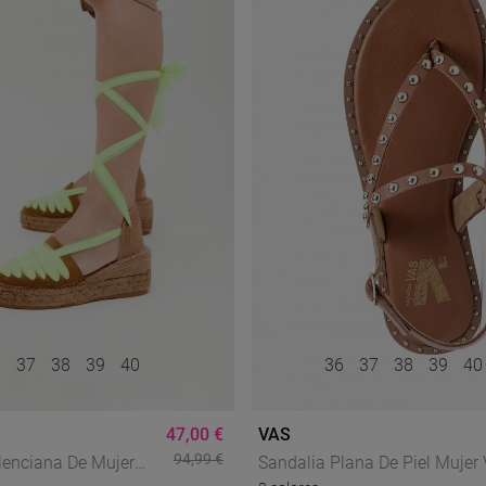
6
37
38
39
40
36
37
38
39
4
47,00 €
VAS
94,99 €
lenciana De Mujer
Sandalia Plana De Piel Mujer