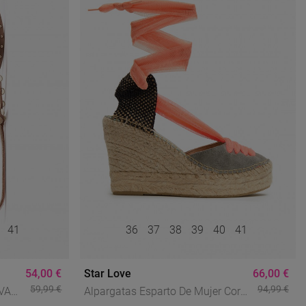
0
41
36
37
38
39
40
41
54,00 €
Star Love
66,00 €
59,99 €
94,99 €
 VAS
Alpargatas Esparto De Mujer Coral