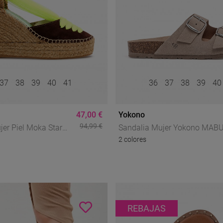
37
38
39
40
41
36
37
38
39
4
47,00 €
Yokono
94,99 €
jer Piel Moka Star
Sandalia Mujer Yokono MABU
2 colores
n 13 – Cuña De Yute
700 Tostado En Piel, Comodi
n
Natural Con Estilo Effortless
REBAJAS