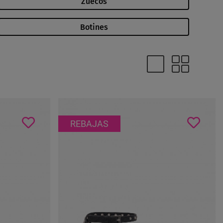
Zuecos
Botines
REBAJAS