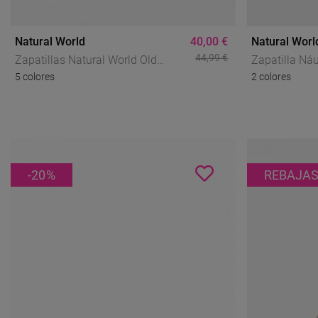
Natural World
40,00 €
Natural Worl
44,99 €
Zapatillas Natural World Old
Zapatilla Ná
5 colores
2 colores
Condor 3102E Verde – Sneakers
Natural Worl
Ecológicas Hombre De Lona
Orgánica Con
Estilo Clásic
-20
%
REBAJA