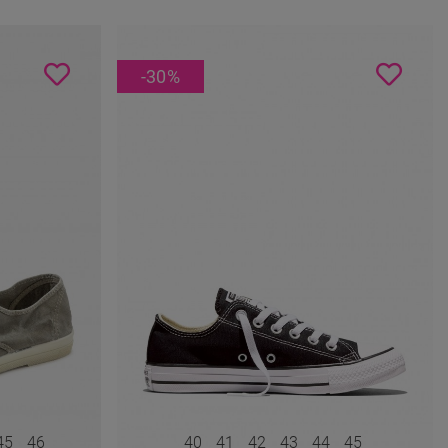
-30
%
45
46
40
41
42
43
44
45