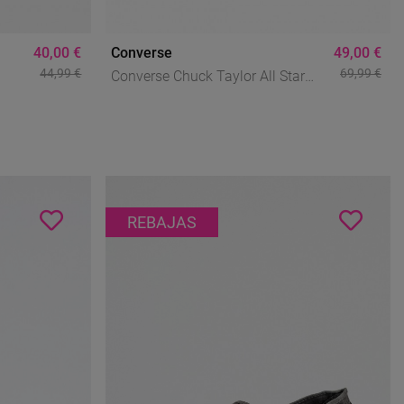
40,00 €
Converse
49,00 €
44,99 €
69,99 €
Converse Chuck Taylor All Star
na
Classic Negro Hombre –
Zapatillas Bajas Icónicas Corte
Ancho
REBAJAS