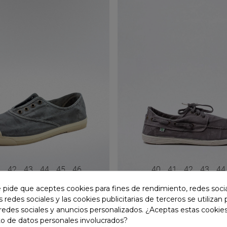
1
42
43
44
45
46
40
41
42
43
4
e pide que aceptes cookies para fines de rendimiento, redes soci
s redes sociales y las cookies publicitarias de terceros se utilizan
d
40,00 €
Natural World
redes sociales y anuncios personalizados. ¿Aceptas estas cookies
44,99 €
e Hombre Gris Natural
Zapatillas De Hombre Gris Na
o de datos personales involucrados?