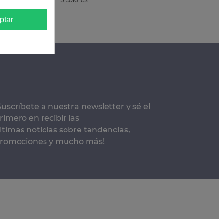
3 colores
Converse Chuck Taylor All Star M
ptar
Suscríbete a nuestra newsletter y sé el
rimero en recibir las
ltimas noticias sobre tendencias,
romociones y mucho más!