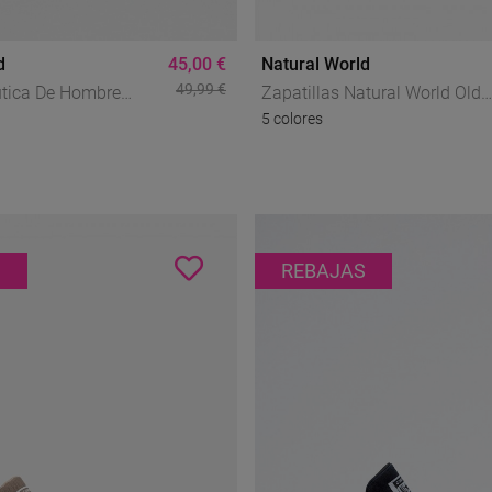
d
45,00 €
Natural World
49,99 €
utica De Hombre
Zapatillas Natural World Old
5 colores
d Old Elbrus De Lona
Condor Hombre Grises De Lo
 Efecto Lavado Y
Sin Cordones Ecológicas
o
S
REBAJAS