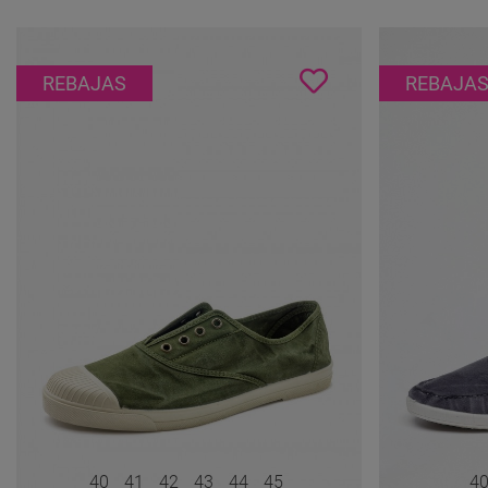
REBAJAS
REBAJA
40
41
42
43
44
45
4