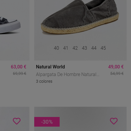
40
41
42
43
44
45
63,00 €
Natural World
49,00 €
69,99 €
54,99 €
Alpargata De Hombre Natural
3 colores
r
World Old Trébol Gris De Algodón
Natural Con Suela De Yute Y Estilo
Casual
-30
%