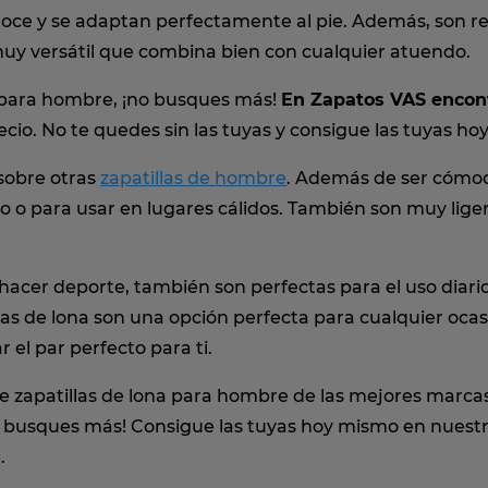
el roce y se adaptan perfectamente al pie. Además, son 
 muy versátil que combina bien con cualquier atuendo.
a para hombre, ¡no busques más!
En Zapatos VAS encont
recio. No te quedes sin las tuyas y consigue las tuyas h
 sobre otras
zapatillas de hombre
. Además de ser cómod
no o para usar en lugares cálidos. También son muy lige
acer deporte, también son perfectas para el uso diario. Y
llas de lona son una opción perfecta para cualquier oc
r el par perfecto para ti.
 zapatillas de lona para hombre de las mejores marcas
¡no busques más! Consigue las tuyas hoy mismo en nuestra
.