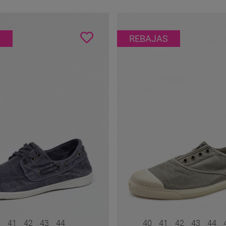
S
REBAJAS
0
41
42
43
44
40
41
42
43
44