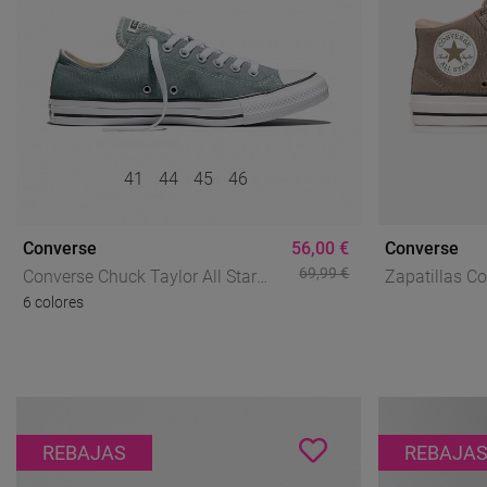
41
44
45
46
Converse
56,00 €
Converse
69,99 €
Converse Chuck Taylor All Star
Zapatillas C
6 colores
Classic Mujer Bajas – Icono
All Star Mald
Atemporal En Lona
Suede Para 
REBAJAS
REBAJA