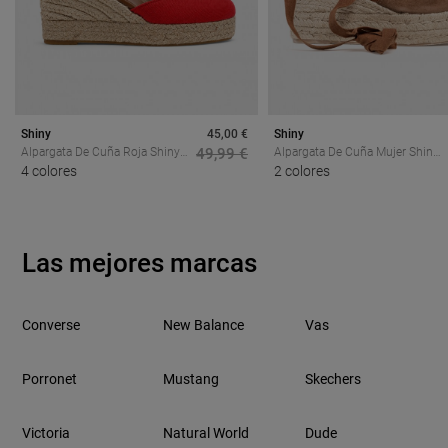
Shiny
45,00 €
Shiny
Alpargata De Cuña Roja Shiny
49,99 €
Alpargata De Cuña Mujer Shiny
6004 Para Mujer, El Toque Que
4 colores
5027 – Alpargata De Esparto
2 colores
Transforma Tus Looks De
Con Piel Y Cintas
Verano
Las mejores marcas
Converse
New Balance
Vas
Porronet
Mustang
Skechers
Victoria
Natural World
Dude