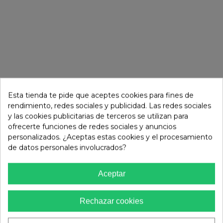
Esta tienda te pide que aceptes cookies para fines de
rendimiento, redes sociales y publicidad. Las redes sociales
y las cookies publicitarias de terceros se utilizan para
ofrecerte funciones de redes sociales y anuncios
personalizados. ¿Aceptas estas cookies y el procesamiento
MÁS MODELOS DE NOA HARMON
de datos personales involucrados?
Aceptar
-30
%
-30
%
Noa Harmon
56,00 €
Noa Harmon
Rechazar cookies
Sandalias Noa Harmon GRAPE
79,99 €
Zapato De Tacón Noa Harmon
De Mujer Multicolor Con
Swan Calado Con Detalle Joya
Hebilla Dorada Maxi