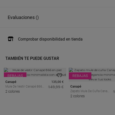
evaluaciones
()
Comprobar disponibilidad en tienda
TAMBIÉN TE PUEDE GUSTAR
REBAJAS
REBAJAS
Canapé
135,00 €
Mule De Vestir Canapé 866
149,99 €
Canapé
En Piel Negra – Elegancia
2 colores
Zapato Mule De Cuña Canapé
1
Minimalista Con Actitud
1302 En Piel Camel –
2 colores
Elegancia Minimalista Para
Elevar Tus Looks