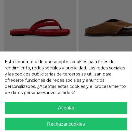
Esta tienda te pide que aceptes cookies para fines de
Inuovo
49,00 €
Inuovo
rendimiento, redes sociales y publicidad. Las redes sociales
Sandalia Plana De Piel Roja
69,99 €
Sandalia Plana De Piel Marrón
Inuovo DM3143 Con Tira Al
Inuovo E36007 – Elegancia
y las cookies publicitarias de terceros se utilizan para
Dedo – El Toque Vibrante Que
Relajada Para Tus Looks De
ofrecerte funciones de redes sociales y anuncios
Transforma Tus Looks
Verano
personalizados. ¿Aceptas estas cookies y el procesamiento
de datos personales involucrados?
MÁS MODELOS DE YOKONO
Aceptar
REBAJAS
REBAJAS
Rechazar cookies
Yokono
45,00 €
Yokono
Sandalia Plataforma Amarilla
Sandalias Yokono WIWI-003 De