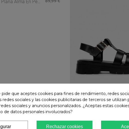
89,99 €
 Plana Alma En Pena
on Pedrería Y Diseño
e pide que aceptes cookies para fines de rendimiento, redes soci
s redes sociales y las cookies publicitarias de terceros se utilizan
Identity
redes sociales y anuncios personalizados. ¿Aceptas estas cookies
Sandalia Cangrejera Mujer
o de datos personales involucrados?
Negra Identity 5645 – Estilo
Urbano Con Plataforma
igurar
Rechazar cookies
Ace