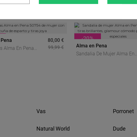
-20
%
 Pena
80,00 €
Alma en Pena
99,99 €
as Alma En Pena
Sandalia De Mujer Alma En
e Mujer Con Cuña De
Pena 51400 Con Tiras
Y Tiras Joya
Brillantes, Glamour Cómodo
Para Tus Días Especiales
Vas
Porronet
Natural World
Dude