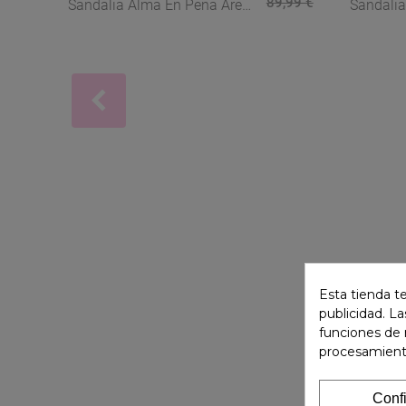
89,99 €
Sandalia Alma En Pena Arena
Sandalia
Con Tiras Joya – Brillo
Bronce C
Elegante Para Verano
Joya
Esta tienda t
publicidad. La
funciones de 
procesamient
Conf