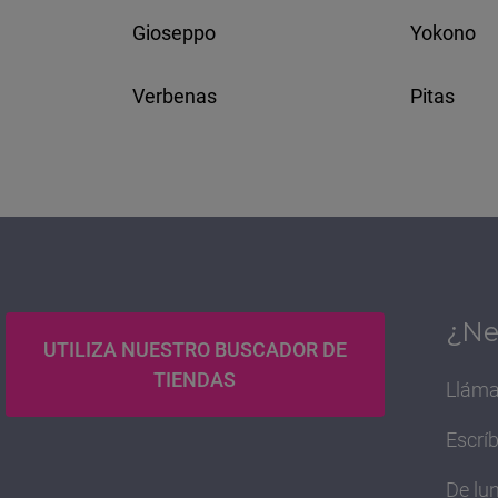
Gioseppo
Yokono
Verbenas
Pitas
¿Ne
UTILIZA NUESTRO BUSCADOR DE
TIENDAS
Lláma
Escrí
De lun