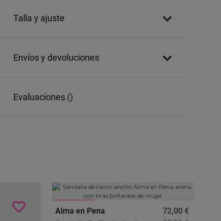
talla y ajuste
envíos y devoluciones
evaluaciones
()
-20
%
Alma en Pena
72,00 €
Por