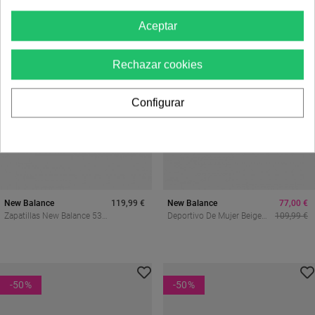
Aceptar
Rechazar cookies
Configurar
New Balance
119,99 €
New Balance
77,00 €
Zapatillas New Balance 530
Deportivo De Mujer Beige
109,99 €
Mujer Blancas – Estilo Retro
New Balance Wl574evw
Running Con Tecnología
ABZORB
-50
%
-50
%