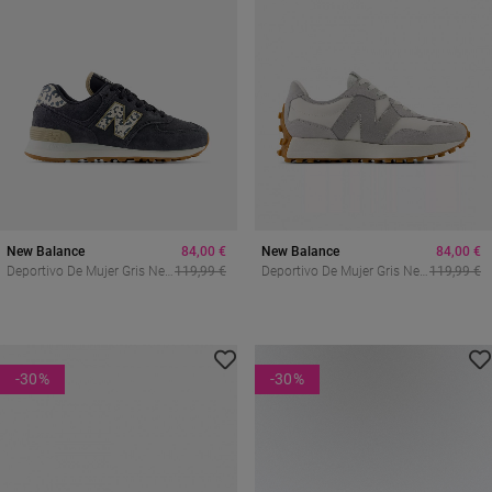
New Balance
84,00 €
New Balance
84,00 €
Deportivo De Mujer Gris New
119,99 €
Deportivo De Mujer Gris New
119,99 €
Balance Wl574xe2
Balance Ws327nkc
-30
%
-30
%