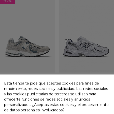
-30
%
New Balance
105,00 €
New Balance
119,99 €
Zapatilla De Mujer New
149,99 €
Zapatillas New Balance 530
Esta tienda te pide que aceptes cookies para fines de
Balance Gris Con Tecnología
Mujer Blancas Con
2 colores
rendimiento, redes sociales y publicidad. Las redes sociales
ABZORB Y Diseño Retro De
Entresuela ABZORB | Estilo
y las cookies publicitarias de terceros se utilizan para
Los 2000 | Comodidad Y
Retro Running Y
ofrecerte funciones de redes sociales y anuncios
Estilo Deportivo M2002rst
Comodidad Diaria
personalizados. ¿Aceptas estas cookies y el procesamiento
de datos personales involucrados?
-30
%