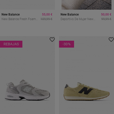
New Balance
55,00 €
New Balance
50,00 €
New Balance Fresh Foam
109,99 €
Deportivo De Mujer New
99,99 €
Walking 880 V7 Mujer –
Balance 471verde Con Estilo
Amortiguación Superior Y
Retro Y Confort Diario
Confort Total
REBAJAS
-30
%