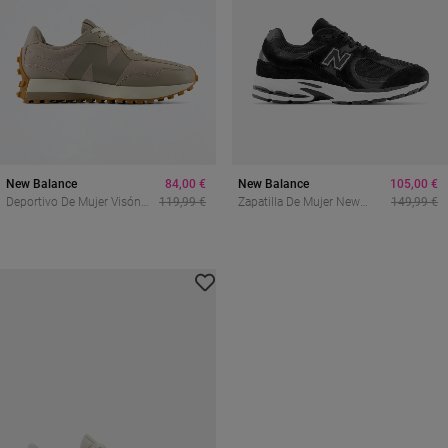
New Balance
84,00 €
New Balance
105,00 €
Deportivo De Mujer Visón
119,99 €
Zapatilla De Mujer New
149,99 €
New Balance Ws327dbb
Balance Negra Con
Tecnología ABZORB Y
Diseño Retro 2000s |
Confort Deportivo Y Estilo
Urbano