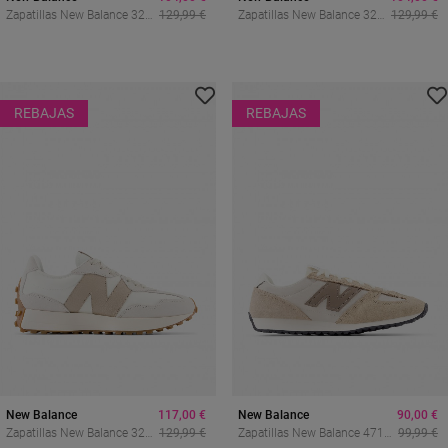
Zapatillas New Balance 327
129,99 €
Zapatillas New Balance 327
129,99 €
De Mujer Con Diseño Retro
Para Mujer – Estilo Retro
Running Y Estilo Urbano
Con Logo XL Y Silueta
Setentera
REBAJAS
REBAJAS
New Balance
117,00 €
New Balance
90,00 €
Zapatillas New Balance 327
129,99 €
Zapatillas New Balance 471
99,99 €