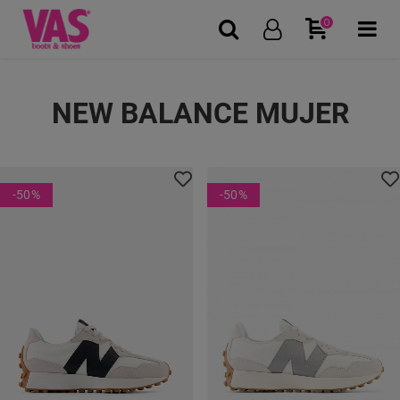
0
NEW BALANCE MUJER
-50
%
-50
%