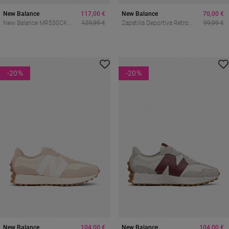
New Balance
117,00 €
New Balance
70,00 €
New Balance MR530CK
129,99 €
Zapatilla Deportiva Retro
99,99 €
Mujer – Sneakers Retro
Vintage New Balance
Running Con Tecnología
471u471706 Para Mujer
ABZORB
-20
%
-20
%
New Balance
104,00 €
New Balance
104,00 €