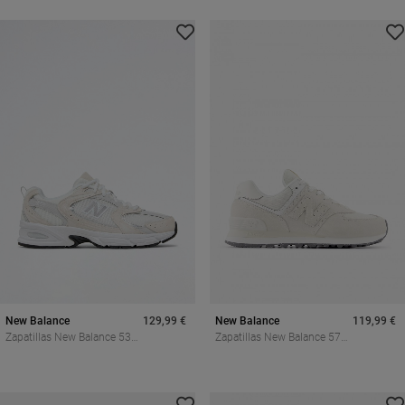
New Balance
129,99 €
New Balance
119,99 €
Zapatillas New Balance 530
Zapatillas New Balance 574
Mujer | Retro Running De
Mujer Ante Y Malla – Estilo
Los 2000 Con
Icónico Y Versátil
Amortiguación ABZORB