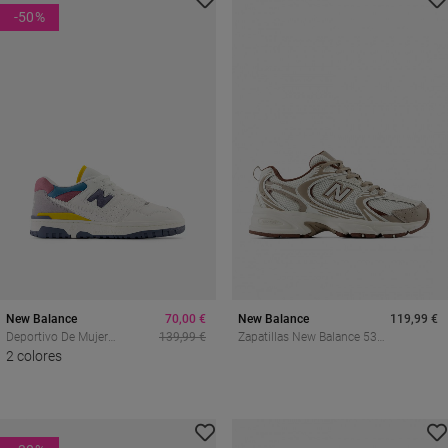
-50
%
New Balance
70,00 €
New Balance
119,99 €
Deportivo De Mujer
139,99 €
Zapatillas New Balance 530
Multicolor New Balance
2 colores
De Mujer Blancas Y Beige
Bb550pgb
Para Caminar Con Estilo
Retro