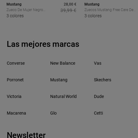
Mustang
28,00 €
Mustang
Zueco De Mujer Negro
39,99 €
Zuecos Mustang Free Care De
Mustang 85009
3 colores
Hombre Negros Barefoot Con
3 colores
Diseño Flexible Y Transpirable
Las mejores marcas
Converse
New Balance
Vas
Porronet
Mustang
Skechers
Victoria
Natural World
Dude
Macarena
Glo
Cetti
Newsletter