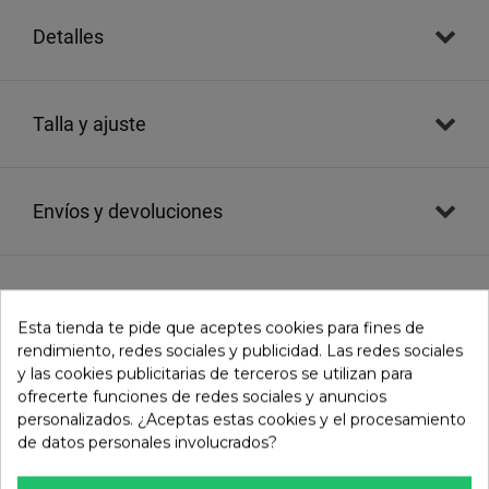
detalles
talla y ajuste
envíos y devoluciones
evaluaciones
()
Esta tienda te pide que aceptes cookies para fines de
rendimiento, redes sociales y publicidad. Las redes sociales
y las cookies publicitarias de terceros se utilizan para
Comprobar disponibilidad en tienda
ofrecerte funciones de redes sociales y anuncios
personalizados. ¿Aceptas estas cookies y el procesamiento
de datos personales involucrados?
TAMBIÉN TE PUEDE GUSTAR