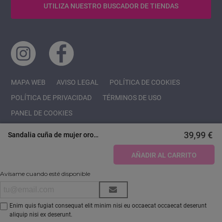
UTILIZA NUESTRO BUSCADOR DE TIENDAS
MAPA WEB
AVISO LEGAL
POLÍTICA DE COOKIES
POLÍTICA DE PRIVACIDAD
TÉRMINOS DE USO
PANEL DE COOKIES
39,99 €
Sandalia cuña de mujer oro
Mustang 59715
AÑADIR AL CARRITO
Avísame cuando esté disponible
Copyright 2022 AONVAS , S.L.
Enim quis fugiat consequat elit minim nisi eu occaecat occaecat deserunt
aliquip nisi ex deserunt.