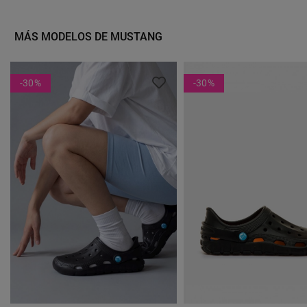
Estampado Animal – Un
Icono Mediterráneo Que Eleva
Toque Boho Para Destacar
Tu Verano
Con Estilo
MÁS MODELOS DE MUSTANG
-30
%
-30
%