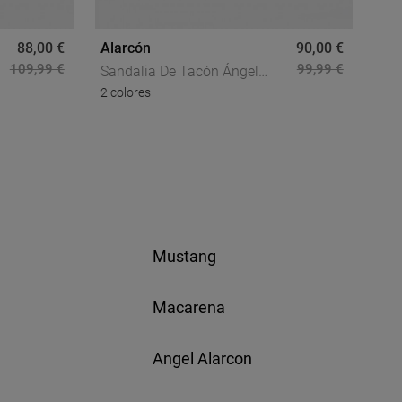
88,00 €
Alarcón
90,00 €
Ala
109,99 €
99,99 €
Sandalia De Tacón Ángel
San
2 colores
Alarcón 23053-077r Negra En
Ala
c
Piel Para Elevar Tus Looks
Con
Con Elegancia
Mustang
Macarena
Angel Alarcon