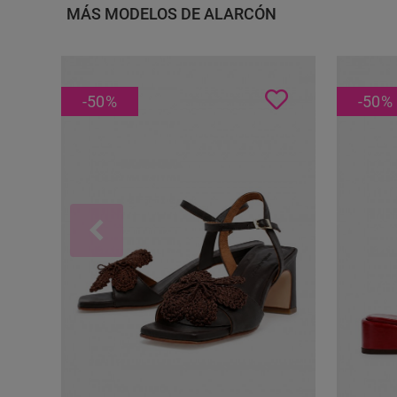
MÁS MODELOS DE ALARCÓN
Con Estilo
-50
%
-50
%