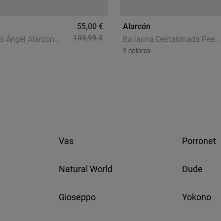
55,00 €
Alarcón
109,99 €
s Ángel Alarcón
Bailarina Destalonada Peep
2 colores
 Mujer En Piel Roja
Toe Mujer Ángel Alarcón
lle Joya Dorado
Matilde En Piel Negra – Chi
Sin Esfuerzo
Vas
Porronet
Natural World
Dude
Gioseppo
Yokono