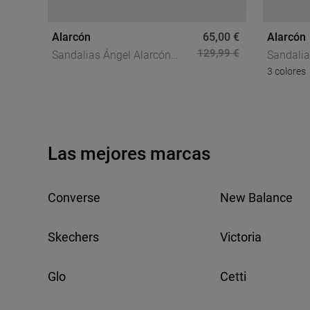
Alarcón
65,00 €
Alarcón
129,99 €
Sandalias Ángel Alarcón
Sandalia
3 colores
PALMA De Mujer En Piel Con
Zelma De
Flor De Crochet Y Tacón
Con Deta
Ancho Chic
Las mejores marcas
Converse
New Balance
Skechers
Victoria
Glo
Cetti