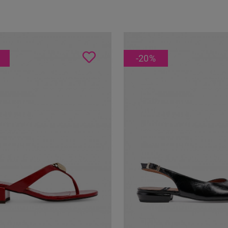
-20
%