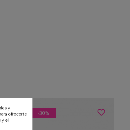
ales y
-30
%
 para ofrecerte
 y el