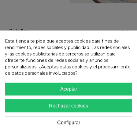
detalles
Esta tienda te pide que aceptes cookies para fines de
rendimiento, redes sociales y publicidad. Las redes sociales
y las cookies publicitarias de terceros se utilizan para
talla y ajuste
ofrecerte funciones de redes sociales y anuncios
personalizados. ¿Aceptas estas cookies y el procesamiento
de datos personales involucrados?
envíos y devoluciones
Aceptar
evaluaciones
()
Rechazar cookies
Configurar
ESTE MODELO TIENE UN TALLAJE NORMAL, PIDE TU
TALLA HABITUAL.