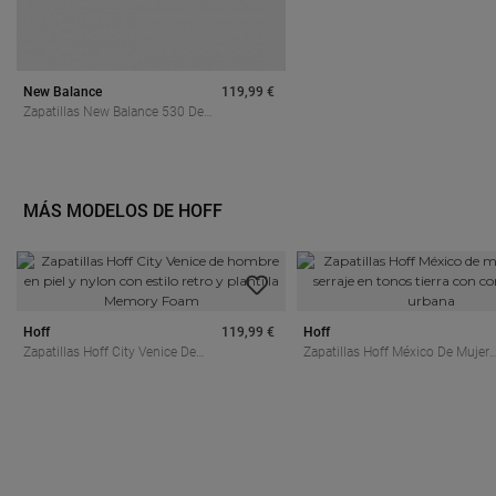
New Balance
119,99 €
Zapatillas New Balance 530 De
Mujer Blancas Y Beige Para
Caminar Con Estilo Retro
MÁS MODELOS DE HOFF
Hoff
119,99 €
Hoff
Zapatillas Hoff City Venice De
Zapatillas Hoff México De Mujer
Hombre En Piel Y Nylon Con
Piel Y Serraje En Tonos Tierra Co
Estilo Retro Y Plantilla Memory
Comodidad Urbana
Foam