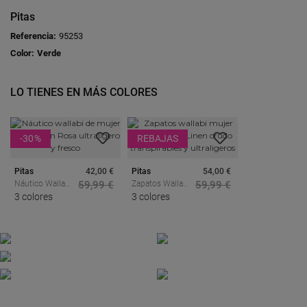
Pitas
Referencia:
95253
Color:
Verde
LO TIENES EN MÁS COLORES
-30
%
REBAJAS
Pitas
42,00 €
Pitas
54,00 €
Náutico Wallabi
59,99 €
Zapatos Wallabi
59,99 €
De Mujer Pitas
3 colores
Mujer Pitas
3 colores
Linen Rosa
WP150 Linen
Ultraligero Y
Crudo
Fresco
Transpirables Y
Ultraligeros