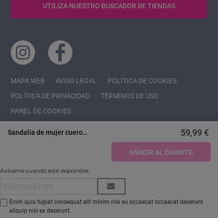
UTILIZA NUESTRO BUSCADOR DE TIENDAS
MAPA WEB
AVISO LEGAL
POLÍTICA DE COOKIES
POLÍTICA DE PRIVACIDAD
TÉRMINOS DE USO
PANEL DE COOKIES
59,99 €
Sandalia de mujer cuero
Porronet 2976
AÑADIR AL CARRITO
Avísame cuando esté disponible
Copyright 2022 AONVAS , S.L.
Enim quis fugiat consequat elit minim nisi eu occaecat occaecat deserunt
aliquip nisi ex deserunt.