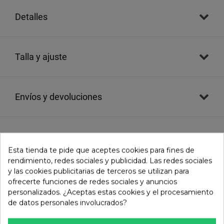
detalles
talla y ajuste
envíos y devoluciones
evaluaciones
()
Esta tienda te pide que aceptes cookies para fines de
rendimiento, redes sociales y publicidad. Las redes sociales
y las cookies publicitarias de terceros se utilizan para
Comprobar disponibilidad en tienda
ofrecerte funciones de redes sociales y anuncios
personalizados. ¿Aceptas estas cookies y el procesamiento
de datos personales involucrados?
TAMBIÉN TE PUEDE GUSTAR