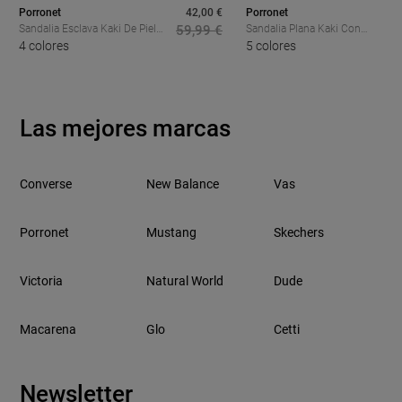
Porronet
42,00 €
Porronet
Sandalia Esclava Kaki De Piel
59,99 €
Sandalia Plana Kaki Con
Porronet Cecilia, El Básico
4 colores
Tachuelas Doradas Porronet
5 colores
Boho Que Eleva Tus Looks De
Blair, El Toque Boho Chic Del
Verano
Verano
Las mejores marcas
Converse
New Balance
Vas
Porronet
Mustang
Skechers
Victoria
Natural World
Dude
Macarena
Glo
Cetti
Newsletter