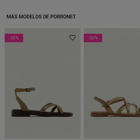
Serpiente Mi Vida R3402 –
Marrón En Piel – Elegancia
Pura Actitud Animal Print
Con Actitud
MÁS MODELOS DE PORRONET
-30
%
-30
%