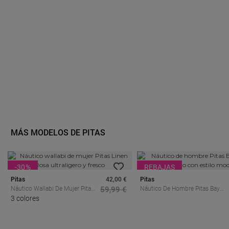
MÁS MODELOS DE PITAS
-30
%
REBAJAS
Pitas
42,00 €
Pitas
Náutico Wallabi De Mujer Pitas
59,99 €
Náutico De Hombre Pitas Bay
Linen Rosa Ultraligero Y Fresco
3 colores
Beige Ultraligero Con Estilo
Moderno