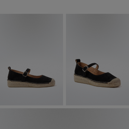
Piel Tostado
Con Correa Y
Suela De
Esparto –
Esencia Natural
Con Sujeción Y
Estilo Glo
M718800