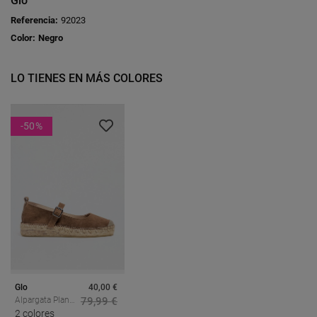
Glo
Referencia:
92023
Color:
Negro
LO TIENES EN MÁS COLORES
-50
%
Glo
40,00 €
Alpargata Plana
79,99 €
De Mujer En
2 colores