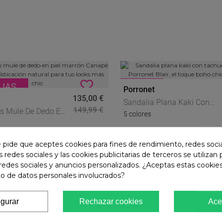
JAS
-30
%
Porronet
135,00 €
Sandalia Plana Kaki Con
149,99 €
s Mule De Dedo En
5 colores
Tachuelas Doradas Porrone
rón Canapé 2890 –
Blair, El Toque Boho Chic De
ación Natural Para
Verano
e pide que aceptes cookies para fines de rendimiento, redes soci
ks Más Chic
s redes sociales y las cookies publicitarias de terceros se utilizan
redes sociales y anuncios personalizados. ¿Aceptas estas cookies
o de datos personales involucrados?
igurar
Rechazar cookies
Ace
-30
%
84,00 €