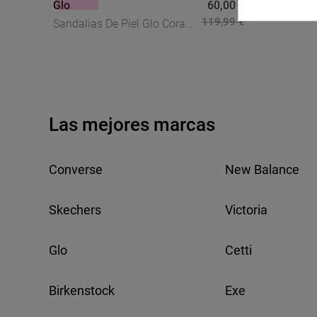
Glo
60,00 €
Sandalia
119,99 €
Sandalias De Piel Glo Cora
Rec En P
Marrón Con Detalle
Eleganci
Trenzado – El Toque Boho
Tus Loo
Chic Que Transforma Tus
Looks
Las mejores marcas
Converse
New Balance
Skechers
Victoria
Glo
Cetti
Birkenstock
Exe