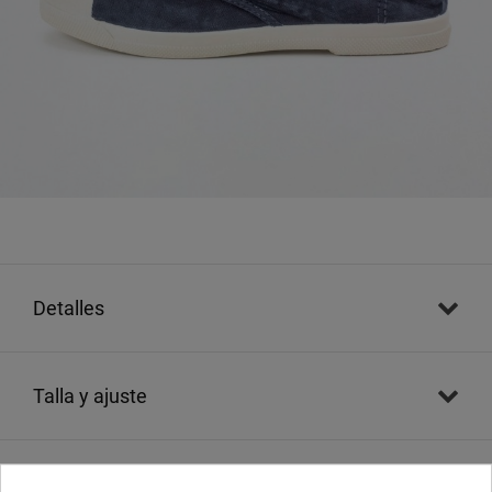
detalles
talla y ajuste
envíos y devoluciones