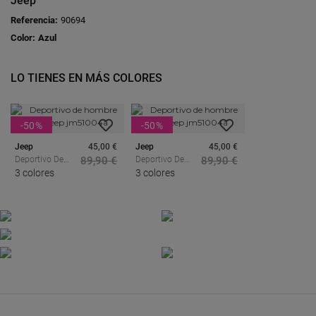
Jeep
Referencia:
90694
Color:
Azul
LO TIENES EN MÁS COLORES
-50
%
-50
%
Jeep
45,00 €
Jeep
45,00 €
Deportivo De
89,90 €
Deportivo De
89,90 €
Hombre Kaki
3 colores
Hombre Gris
3 colores
Jeep
Jeep
Jm51004a
Jm51004a