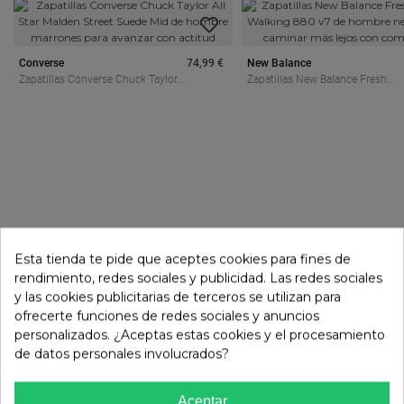
Converse
74,99 €
New Balance
Zapatillas Converse Chuck Taylor
Zapatillas New Balance Fresh
All Star Malden Street Suede Mid
Foam X Walking 880 V7 De
De Hombre Marrones Para
Hombre Negras Para Caminar
Avanzar Con Actitud
Más Lejos Con Comodidad
Esta tienda te pide que aceptes cookies para fines de
rendimiento, redes sociales y publicidad. Las redes sociales
y las cookies publicitarias de terceros se utilizan para
ofrecerte funciones de redes sociales y anuncios
personalizados. ¿Aceptas estas cookies y el procesamiento
de datos personales involucrados?
Aceptar