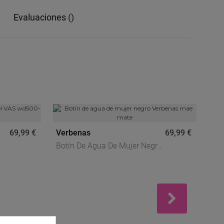
evaluaciones
()
69,99 €
Verbenas
69,99 €
Hun
Botín De Agua De Mujer Negro
Bot
Verbenas Mae Mate
Neg
Co