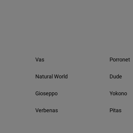
 1460 Smooth
Martens 1460 Pascal 8 Eye
Boot
Vas
Porronet
Natural World
Dude
Gioseppo
Yokono
Verbenas
Pitas