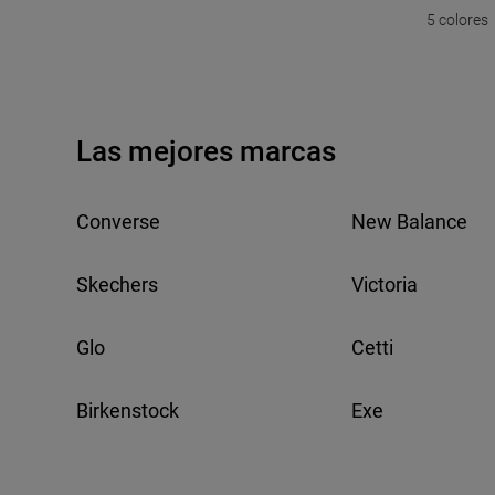
5 colores
II Mujer Negras – Sandalia
Martens
Romana De Piel Con
Plataforma Ligera
Las mejores marcas
Converse
New Balance
Skechers
Victoria
Glo
Cetti
Birkenstock
Exe