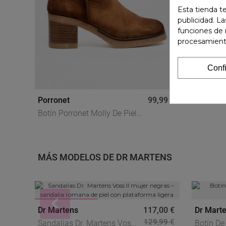
Esta tienda t
publicidad. La
funciones de 
procesamient
Conf
Porronet
99,99 €
Botín Porronet Molly De Piel
Cuero Con Tacón Y Plataforma
– Cremallera Interior
MÁS MODELOS DE DR MARTENS
REBAJAS
Dr Martens
117,00 €
Dr Mart
129,99 €
Sandalias Dr. Martens Voss
Botín De