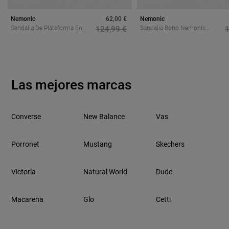
Nemonic
62,00 €
Nemonic
Sandalia De Plataforma En
124,99 €
Sandalia Boho Nemonic
1
Piel Nemonic 2498 Con
2502 En Piel Color Cuero:
Estampado Animal – Un
Alma Artesanal Y Estilo
Toque Boho Para Destacar
Festival Premium
Con Estilo
Las mejores marcas
Converse
New Balance
Vas
Porronet
Mustang
Skechers
Victoria
Natural World
Dude
Macarena
Glo
Cetti