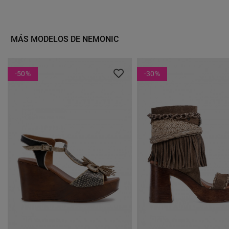
Negros Para Mujer Con Tacón
1356/201 En Piel Color
Bloque Y Estilo Sofisticado
Arena, Western Chic Con
Actitud
MÁS MODELOS DE NEMONIC
-50
%
-30
%