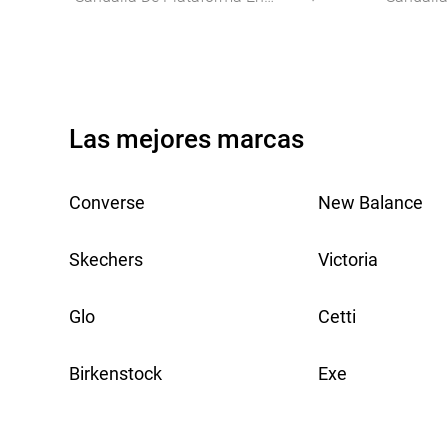
Piel Nemonic 2498 Con
2502 En 
Estampado Animal – Un
Alma Art
Toque Boho Para Destacar
Festival
Con Estilo
Las mejores marcas
Converse
New Balance
Skechers
Victoria
Glo
Cetti
Birkenstock
Exe