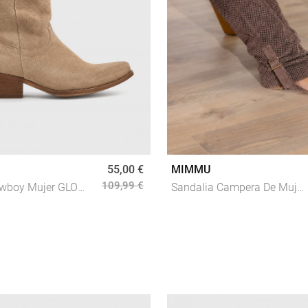
55,00 €
MIMMU
109,99 €
owboy Mujer GLO
Sandalia Campera De Mujer
 En Piel Color
En Serraje Marrón Mimmu
estern Chic Con
Maya Perforada Made In
Italy De Estilo Boho