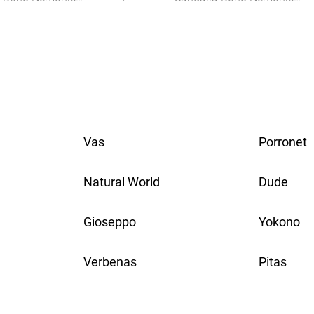
Piel Color Cuero:
2098 En Piel Color Cuero:
esanal Y Estilo
Espíritu Libre Con Tacón De
 Premium
Impacto
Vas
Porronet
Natural World
Dude
Gioseppo
Yokono
Verbenas
Pitas