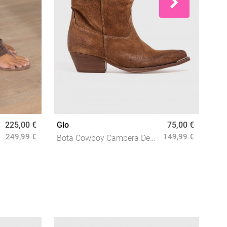
225,00 €
Glo
75,00 €
Glo
249,99 €
149,99 €
Bota Cowboy Campera De
Bot
Piel Color Cuero GLO Mila 2
Muj
Puntale – Estilo Western
Est
Con Carácter
Car