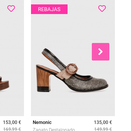
REBAJAS
153,00 €
Nemonic
135,00 €
Ne
169,99 €
149,99 €
Zapato Destalonado
Zap