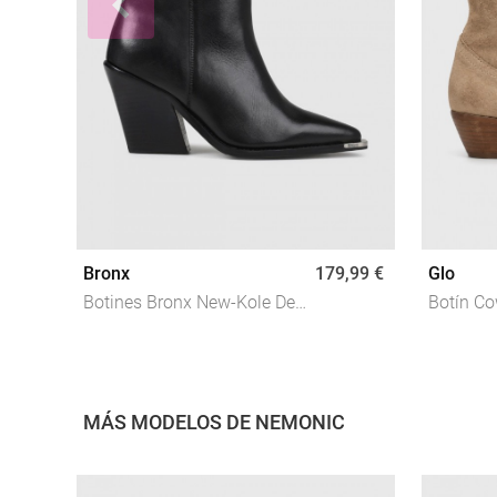
Bronx
179,99 €
Glo
Botines Bronx New-Kole De
Botín C
Piel Negros Para Mujer Con
1356/201
Tacón Bloque Y Estilo
Arena, W
Sofisticado
Actitud
MÁS MODELOS DE NEMONIC