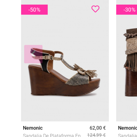
-50
%
-30
%
Nemonic
62,00 €
Nemoni
124,99 €
Sandalia De Plataforma En
Sandali