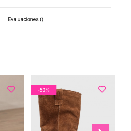
evaluaciones
()
-50
%