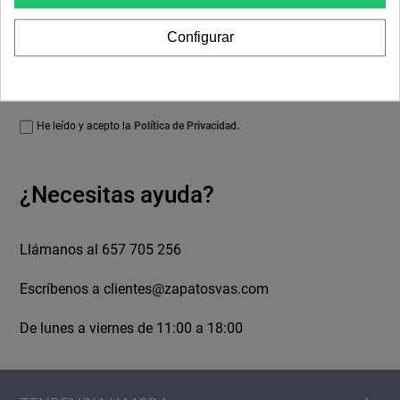
Configurar
¡ME SUSCRIBO!
He leído y acepto la
Política de Privacidad.
¿Necesitas ayuda?
Llámanos al 657 705 256
Escríbenos a
clientes@zapatosvas.com
De lunes a viernes de 11:00 a 18:00