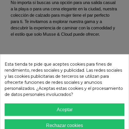
No importa si buscas una opción para una salida casual 
a la playa o para una cena elegante en la ciudad, nuestra 
colección de calzado para mujer tiene el par perfecto 
para ti. Te invitamos a explorar nuestra gama y a 
descubrir la experiencia de caminar con la comodidad y 
el estilo que solo Musse & Cloud puede ofrecer. 
Esta tienda te pide que aceptes cookies para fines de
Newsletter
rendimiento, redes sociales y publicidad. Las redes sociales
y las cookies publicitarias de terceros se utilizan para
¡Suscríbete a nuestra newsletter y sé el primero en recibir
ofrecerte funciones de redes sociales y anuncios
las
personalizados. ¿Aceptas estas cookies y el procesamiento
últimas noticias sobre tendencias, promociones y mucho
de datos personales involucrados?
más!
Aceptar
Rechazar cookies