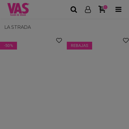
0
LA STRADA
-50
%
REBAJAS