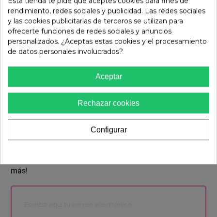
Esta tienda te pide que aceptes cookies para fines de
Oro La Strada 2403348
2 colores
La Strada 2402427
rendimiento, redes sociales y publicidad. Las redes sociales
y las cookies publicitarias de terceros se utilizan para
ofrecerte funciones de redes sociales y anuncios
personalizados. ¿Aceptas estas cookies y el procesamiento
de datos personales involucrados?
Aceptar
Rechazar cookies
Newsletter
Configurar
¡Suscríbete a nuestra newsletter y sé el primero en recibir
las
últimas noticias sobre tendencias, promociones y mucho
más!